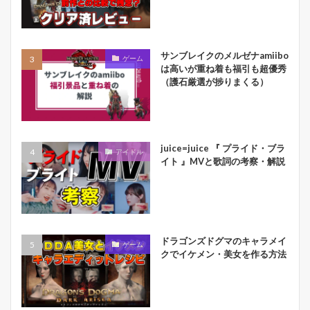
サンブレイクのメルゼナamiibo
ゲーム
は高いが重ね着も福引も超優秀
（護石厳選が捗りまくる）
juice=juice 『 プライド・ブラ
アイドル
イト 』MVと歌詞の考察・解説
ドラゴンズドグマのキャラメイ
ゲーム
クでイケメン・美女を作る方法