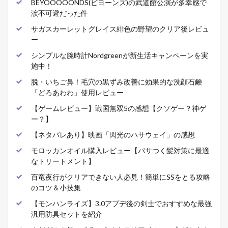
BEYOOOOONDS(ビヨーンズ)の武道館公演が多幸感で
涙不可避だった件
サガスカーレットグレイス緋色の野望のクリア後レビュ
ー
シンプルな腕時計Nordgreenが新生活キャンペーンを実
施中！
脱・いちご鼻！毛穴の黒ずみ改善に効果的な洗顔石鹸
「どろあわわ」使用レビュー
【ゲームレビュー】戦国無双5の感想【クソゲー？神ゲ
ー？】
【ネタバレあり】映画「閃光のハサウェイ」の感想
モロッカンオイル購入レビュー【パサつく髪対策に最適
なトリートメント】
百竜夜行がクリアできない人必見！簡単にSSをとる攻略
のコツ＆小技集
【モンハンライズ】3.0アプデ後の剣士でおすすめな最強
汎用防具セットを紹介