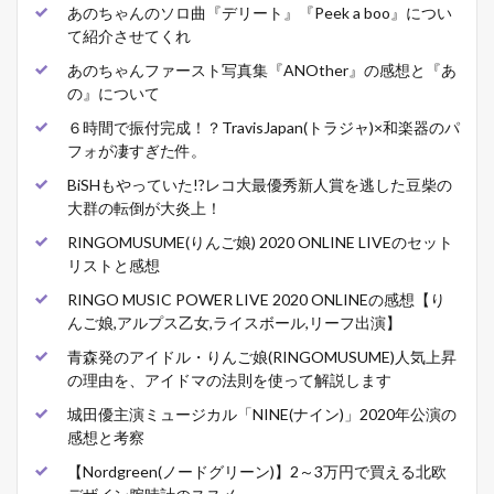
あのちゃんのソロ曲『デリート』『Peek a boo』につい
て紹介させてくれ
あのちゃんファースト写真集『ANOther』の感想と『あ
の』について
６時間で振付完成！？TravisJapan(トラジャ)×和楽器のパ
フォが凄すぎた件。
BiSHもやっていた!?レコ大最優秀新人賞を逃した豆柴の
大群の転倒が大炎上！
RINGOMUSUME(りんご娘) 2020 ONLINE LIVEのセット
リストと感想
RINGO MUSIC POWER LIVE 2020 ONLINEの感想【り
んご娘,アルプス乙女,ライスボール,リーフ出演】
青森発のアイドル・りんご娘(RINGOMUSUME)人気上昇
の理由を、アイドマの法則を使って解説します
城田優主演ミュージカル「NINE(ナイン)」2020年公演の
感想と考察
【Nordgreen(ノードグリーン)】2～3万円で買える北欧