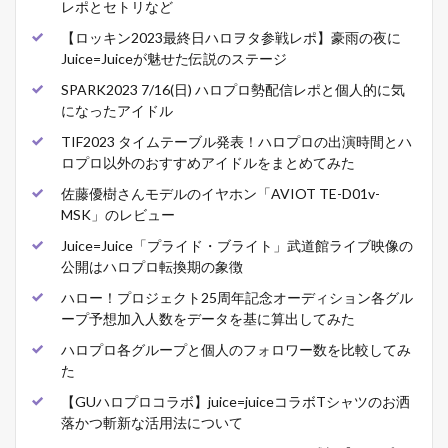
レポとセトリなど
【ロッキン2023最終日ハロヲタ参戦レポ】豪雨の夜に
Juice=Juiceが魅せた伝説のステージ
SPARK2023 7/16(日) ハロプロ勢配信レポと個人的に気
になったアイドル
TIF2023 タイムテーブル発表！ハロプロの出演時間とハ
ロプロ以外のおすすめアイドルをまとめてみた
佐藤優樹さんモデルのイヤホン「AVIOT TE-D01v-
MSK」のレビュー
Juice=Juice「プライド・ブライト」武道館ライブ映像の
公開はハロプロ転換期の象徴
ハロー！プロジェクト25周年記念オーディション各グル
ープ予想加入人数をデータを基に算出してみた
ハロプロ各グループと個人のフォロワー数を比較してみ
た
【GUハロプロコラボ】juice=juiceコラボTシャツのお洒
落かつ斬新な活用法について