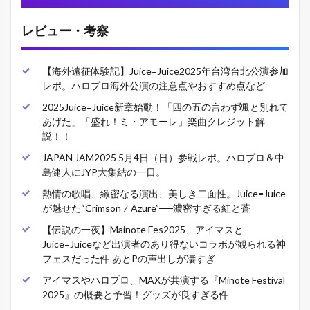
レビュー・考察
【海外遠征体験記】Juice=Juice2025年台湾台北公演参加
レポ。ハロプロ海外公演の注意点やおすすめ点など
2025Juice=Juice新章始動！「四の五の言わず颯と別れて
あげた」「盛れ！ミ・アモーレ」楽曲クレジット解
説！！
JAPAN JAM2025 5月4日（日）参戦レポ。ハロプロ＆中
島健人にJYP大集結の一日。
熱情の歌唱、緻密なる演出、美しき二面性。Juice=Juice
が魅せた“Crimson ≠ Azure”──濃密すぎる紅と蒼
【伝説の一夜】Mainote Fes2025、アイマスと
Juice=Juiceなど出演者のあり得ないコラボが観られる神
フェスだった件 あとPの声出しが凄すぎ
アイマスやハロプロ、MAXが共演する『Minote Festival
2025』の概要と予習！グッズが良すぎる件