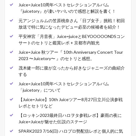
Juice=Juice10周年ベストセレクションアルバム
『juicetory』が凄いヤバいので感想と解説を書く！
元アンジュルムの笠原桃奈さん「日プ女子」挑戦！初回
放送で特に気になったデビュー必至の候補者を紹介！
平安神宮「月音夜」Juice=juiceとBEYOOOOONDSコン
サートのセトリと鑑賞レポ + 京都市内観光
Juice=Juice 秋ツアー『 10th Anniversary Concert Tour
2023 〜Juicetory〜 』のセトリと感想。
茂木健一郎に腹が立ったから好きなジャニーズの曲紹介
する
Juice=Juice10周年ベストセレクションアルバム
「juicetory」について
【Juice=Juice】10th Juiceツアー8月27日立川公演参戦
レポとセトリなど
【ロッキン2023最終日ハロヲタ参戦レポ】豪雨の夜に
Juice=Juiceが魅せた伝説のステージ
SPARK2023 7/16(日) ハロプロ勢配信レポと個人的に気