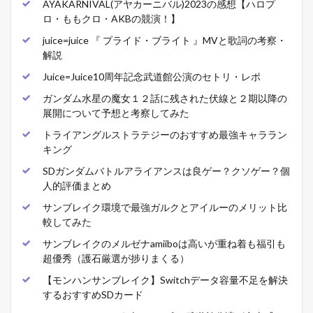
AYAKARNIVAL(アヤカーニバル)2023の感想【ハロプ
ロ・ももクロ・AKBの競演！】
juice=juice 『 プライド・ブライト 』MVと歌詞の考察・
解説
Juice=Juice10周年記念武道館公演のセトリ・レポ
ガンダム水星の魔女１２話に残された伏線と２期以降の
展開について予想と考察してみた
トライアングルストラテジーのおすすめ最強キャララン
キング
SDガンダムバトルアライアンスは良ゲー？クソゲー？個
人的評価まとめ
サンブレイク環境で最強ガルクとアイルーのメリット比
較してみた
サンブレイクのメルゼナamiiboは高いが重ね着も福引も
超優秀（護石厳選が捗りまくる）
【モンハンサンブレイク】Switchデータ容量不足を解決
するおすすめSDカード