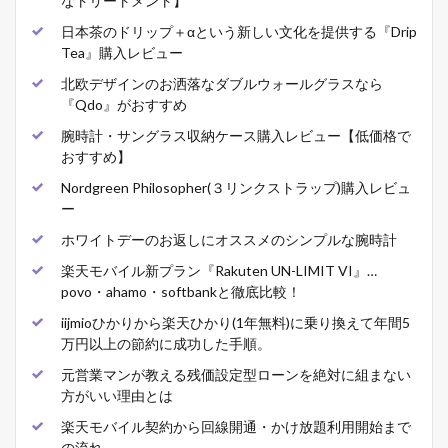
なトリートメント】
日本茶のドリップ＋αという新しい文化を提供する『Drip
Tea』購入レビュー
北欧デザインのお洒落なダブルウォールグラスなら
『Qdo』がおすすめ
腕時計・サングラス収納ケース購入レビュー【低価格で
おすすめ】
Nordgreen Philosopher(３リンクストラップ)購入レビュ
ー
ホワイトデーのお返しにオススメのシンプルな腕時計
楽天モバイル新プラン『Rakuten UN-LIMIT VI』…
povo・ahamo・softbankと徹底比較！
iijmioひかりから楽天ひかり(1年無料)に乗り換えて年間5
万円以上の節約に成功した手順。
元営業マンが教える残価設定型ローンを絶対に組まない
方がいい理由とは
楽天モバイル契約から回線開通・かけ放題利用開始まで
の流れ