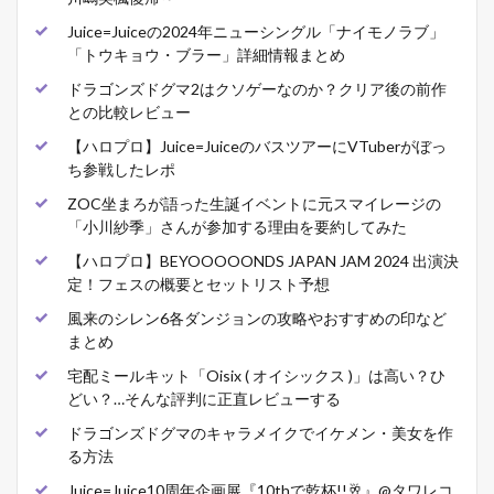
Juice=Juiceの2024年ニューシングル「ナイモノラブ」
「トウキョウ・ブラー」詳細情報まとめ
ドラゴンズドグマ2はクソゲーなのか？クリア後の前作
との比較レビュー
【ハロプロ】Juice=JuiceのバスツアーにVTuberがぼっ
ち参戦したレポ
ZOC坐まろが語った生誕イベントに元スマイレージの
「小川紗季」さんが参加する理由を要約してみた
【ハロプロ】BEYOOOOONDS JAPAN JAM 2024 出演決
定！フェスの概要とセットリスト予想
風来のシレン6各ダンジョンの攻略やおすすめの印など
まとめ
宅配ミールキット「Oisix ( オイシックス )」は高い？ひ
どい？…そんな評判に正直レビューする
ドラゴンズドグマのキャラメイクでイケメン・美女を作
る方法
Juice=Juice10周年企画展『10thで乾杯!!🥂』@タワレコ