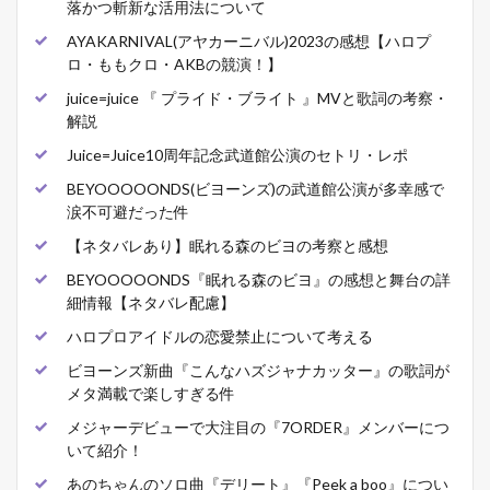
落かつ斬新な活用法について
AYAKARNIVAL(アヤカーニバル)2023の感想【ハロプ
ロ・ももクロ・AKBの競演！】
juice=juice 『 プライド・ブライト 』MVと歌詞の考察・
解説
Juice=Juice10周年記念武道館公演のセトリ・レポ
BEYOOOOONDS(ビヨーンズ)の武道館公演が多幸感で
涙不可避だった件
【ネタバレあり】眠れる森のビヨの考察と感想
BEYOOOOONDS『眠れる森のビヨ』の感想と舞台の詳
細情報【ネタバレ配慮】
ハロプロアイドルの恋愛禁止について考える
ビヨーンズ新曲『こんなハズジャナカッター』の歌詞が
メタ満載で楽しすぎる件
メジャーデビューで大注目の『7ORDER』メンバーにつ
いて紹介！
あのちゃんのソロ曲『デリート』『Peek a boo』につい