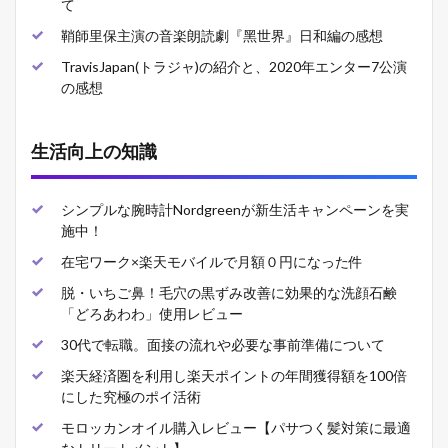
て
鞘師里保主演の音楽朗読劇『黑世界』日和編の感想
TravisJapan(トラジャ)の紹介と、2020年エンター7公演
の感想
生活向上の知識
シンプルな腕時計Nordgreenが新生活キャンペーンを実
施中！
在宅ワーク×楽天モバイルで月額０円になった件
脱・いちご鼻！毛穴の黒ずみ改善に効果的な洗顔石鹸
「どろあわわ」使用レビュー
30代で転職。面接の流れや必要な事前準備について
楽天経済圏を利用し楽天ポイントの年間獲得額を100倍
にした究極のポイ活術
モロッカンオイル購入レビュー【パサつく髪対策に最適