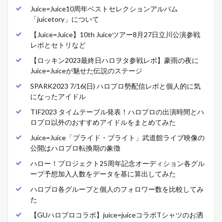
Juice=Juice10周年ベストセレクションアルバム
「juicetory」について
【Juice=Juice】10th Juiceツアー8月27日立川公演参戦
レポとセトリなど
【ロッキン2023最終日ハロヲタ参戦レポ】豪雨の夜に
Juice=Juiceが魅せた伝説のステージ
SPARK2023 7/16(日) ハロプロ勢配信レポと個人的に気
になったアイドル
TIF2023 タイムテーブル発表！ハロプロの出演時間とハ
ロプロ以外のおすすめアイドルをまとめてみた
Juice=Juice「プライド・ブライト」武道館ライブ映像の
公開はハロプロ転換期の象徴
ハロー！プロジェクト25周年記念オーディション各グル
ープ予想加入人数をデータを基に算出してみた
ハロプロ各グループと個人のフォロワー数を比較してみ
た
【GUハロプロコラボ】juice=juiceコラボTシャツのお洒