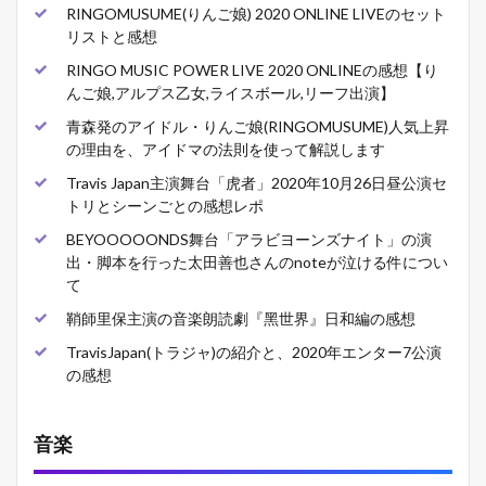
RINGOMUSUME(りんご娘) 2020 ONLINE LIVEのセット
リストと感想
RINGO MUSIC POWER LIVE 2020 ONLINEの感想【り
んご娘,アルプス乙女,ライスボール,リーフ出演】
青森発のアイドル・りんご娘(RINGOMUSUME)人気上昇
の理由を、アイドマの法則を使って解説します
Travis Japan主演舞台「虎者」2020年10月26日昼公演セ
トリとシーンごとの感想レポ
BEYOOOOONDS舞台「アラビヨーンズナイト」の演
出・脚本を行った太田善也さんのnoteが泣ける件につい
て
鞘師里保主演の音楽朗読劇『黑世界』日和編の感想
TravisJapan(トラジャ)の紹介と、2020年エンター7公演
の感想
音楽