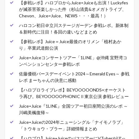
【参戦レポ】ハロプロからJuice=Juiceも出演！Luckyfes
が滅茶苦茶楽しかった件（杉山清貴&オメガトライブ、
Chevon、Juice=Juice、NEWS・・・最高！）
ハロコン初日＠立川ステージガーデン 参戦レポ。新体制
＆新時代に注目！各回の違いなどまとめ
【参戦レポ】Juice＝Juice最後のオリメン「植村あか
り」卒業武道館公演
Juice=Juiceコンサートツアー「1LINE」@沖縄 宜野湾コ
ンベンションセンター参戦レポ
佐藤優樹バースデーイベント2024～Emerald Eyes～ 参戦
レポ まーちゃんの決意に感動
【ハロプロライブレポ】BEYOOOOONDS×オーケスト
ラ再び。BEYOOOOOPHONICⅡ東京公演 参戦レビュー
Juice=Juice『1LINE』全国ツアー初日座間公演のレポ ～
川嶋美楓復帰～
Juice=Juiceの2024年ニューシングル「ナイモノラブ」
「トウキョウ・ブラー」詳細情報まとめ
【ハロプロ】Juice=JuiceのバスツアーにVTuberがぼっ