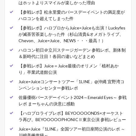
はホットよりスマイルが楽しかった理由
【参戦レポ】松永里愛のバースデーイベントの満足度が
ハロコンを超えてしまった件
【参戦レポ】ハロプロからJuice=Juiceも出演！Luckyfes
が滅茶苦茶楽しかった件（杉山清貴&オメガトライブ、
Chevon、Juice=Juice、NEWS・・・最高！）
ハロコン初日＠立川ステージガーデン 参戦レポ。新体制
＆新時代に注目！各回の違いなどまとめ
【参戦レポ】Juice＝Juice最後のオリメン「植村あか
り」卒業武道館公演
Juice=Juiceコンサートツアー「1LINE」@沖縄 宜野湾コ
ンベンションセンター参戦レポ
佐藤優樹バースデーイベント2024～Emerald Eyes～ 参戦
レポ まーちゃんの決意に感動
【ハロプロライブレポ】BEYOOOOONDS×オーケスト
ラ再び。BEYOOOOOPHONICⅡ東京公演 参戦レビュー
Juice=Juice『1LINE』全国ツアー初日座間公演のレポ ～
川嶋美楓復帰～