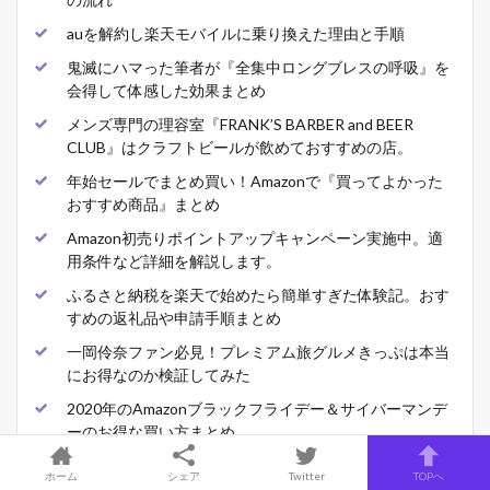
auを解約し楽天モバイルに乗り換えた理由と手順
鬼滅にハマった筆者が『全集中ロングブレスの呼吸』を
会得して体感した効果まとめ
メンズ専門の理容室『FRANK’S BARBER and BEER
CLUB』はクラフトビールが飲めておすすめの店。
年始セールでまとめ買い！Amazonで『買ってよかった
おすすめ商品』まとめ
Amazon初売りポイントアップキャンペーン実施中。適
用条件など詳細を解説します。
ふるさと納税を楽天で始めたら簡単すぎた体験記。おす
すめの返礼品や申請手順まとめ
一岡伶奈ファン必見！プレミアム旅グルメきっぷは本当
にお得なのか検証してみた
2020年のAmazonブラックフライデー＆サイバーマンデ
ーのお得な買い方まとめ
在宅ワーク用の椅子としてバランスボールをおすすめす
ホーム
シェア
Twitter
TOPへ
る６つの理由