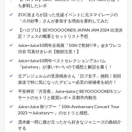
ち参戦したレポ
ZOC坐まろが語った生誕イベントに元スマイレージの
「小川紗季」さんが参加する理由を要約してみた
【ハロプロ】BEYOOOOONDS JAPAN JAM 2024 出演決
定！フェスの概要とセットリスト予想
Juice=Juice10周年企画展『10thで乾杯!!🥂』@タワレコ
渋谷 写真付きレポ【散財注意！】
Juice=Juice10周年ベストセレクションアルバム
『juicetory』が凄いヤバいので感想と解説を書く！
元アンジュルムの笠原桃奈さん「日プ女子」挑戦！初回
放送で特に気になったデビュー必至の候補者を紹介！
平安神宮「月音夜」Juice=juiceとBEYOOOOONDSコン
サートのセトリと鑑賞レポ + 京都市内観光
Juice=Juice 秋ツアー『 10th Anniversary Concert Tour
2023 〜Juicetory〜 』のセトリと感想。
茂木健一郎に腹が立ったから好きなジャニーズの曲紹介
する