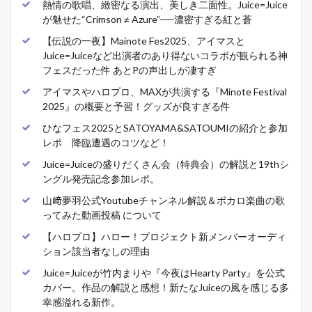
熱情の歌唱、緻密なる演出、美しき二面性。Juice=Juice
が魅せた“Crimson ≠ Azure”──濃密すぎる紅と蒼
【伝説の一夜】Mainote Fes2025、アイマスと
Juice=Juiceなど出演者のあり得ないコラボが観られる神
フェスだった件 あとPの声出しが凄すぎ
アイマスやハロプロ、MAXが共演する『Minote Festival
2025』の概要と予習！グッズが良すぎる件
ひなフェス2025とSATOYAMA&SATOUMIの紹介と参加
レポ 降臨遭遇のコツなど！
Juice=Juiceの盛りだくさん会（特典会）の解説と19thシ
ングル発売記念参加レポ。
山﨑夢羽公式Youtubeチャンネル解説＆ボカロ楽曲の歌
ってみた動画投稿 について
【ハロプロ】ハロー！プロジェクト新メンバーオーディ
ション該当者なしの理由
Juice=Juiceが竹内まりや『今夜はHearty Party』を公式
カバー。作品の解説と感想！新たなJuiceの風を感じる多
幸感溢れる新作。