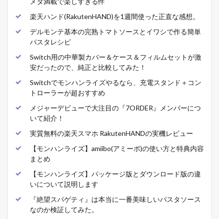
メタ満載で楽しすぎる件
楽天ハンド(RakutenHAND)を1週間使った正直な感想。
デルモンテ基本の完熟トマトソースとイワシで作る簡単
パスタレシピ
Switch用の中華製カバー＆ケース＆フィルムセットが激
安だったので、純正と比較してみた！
Switchでモンハンライズやるなら、充電スタンド＋コン
トローラーが超おすすめ
メジャーデビューで大注目の『7ORDER』メンバーにつ
いて紹介！
実質無料の楽天スマホ RakutenHANDの実機レビュー
【モンハンライズ】amiibo(アミーボ)の使い方と特典内容
まとめ
【モンハンライズ】パッケージ版とダウンロード版の違
いについて説明します
『絶望スパゲティ』は本当に一番美味しいパスタソース
なのか検証してみた。