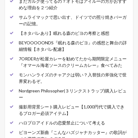
まだガルク使ってるの？オトモはアイルーの方がおすす
めな理由を２つ紹介
サムライマックで思い出す、ドイツでの照り焼きバーガ
ーの記憶。
【ネタバレあり】眠れる森のビヨの考察と感想
BEYOOOOONDS『眠れる森のビヨ』の感想と舞台の詳
細情報【ネタバレ配慮】
7ORDERが松屋カレーを勧めてたから期間限定メニュー
『オマール海老ソースのクリームカレー』食べてみた
モンハンライズのチャアクは弱い？入替技の斧強化で世
界変わるぞ。
Nordgreen Philosopher(３リンクストラップ)購入レビュ
ー
撮影用背景シート購入レビュー【1,000円代で購入でき
るブロガー必須アイテム】
ハロプロアイドルの恋愛禁止について考える
ビヨーンズ新曲『こんなハズジャナカッター』の歌詞が