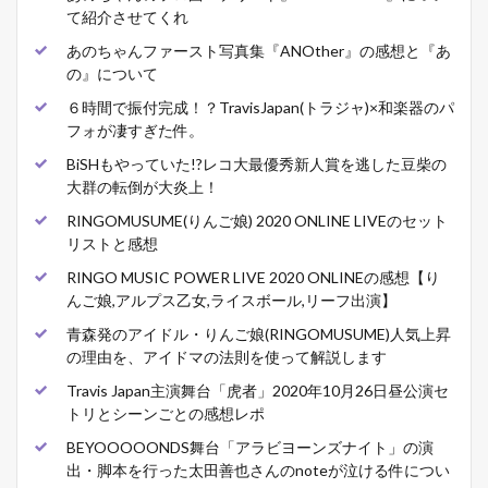
て紹介させてくれ
あのちゃんファースト写真集『ANOther』の感想と『あ
の』について
６時間で振付完成！？TravisJapan(トラジャ)×和楽器のパ
フォが凄すぎた件。
BiSHもやっていた!?レコ大最優秀新人賞を逃した豆柴の
大群の転倒が大炎上！
RINGOMUSUME(りんご娘) 2020 ONLINE LIVEのセット
リストと感想
RINGO MUSIC POWER LIVE 2020 ONLINEの感想【り
んご娘,アルプス乙女,ライスボール,リーフ出演】
青森発のアイドル・りんご娘(RINGOMUSUME)人気上昇
の理由を、アイドマの法則を使って解説します
Travis Japan主演舞台「虎者」2020年10月26日昼公演セ
トリとシーンごとの感想レポ
BEYOOOOONDS舞台「アラビヨーンズナイト」の演
出・脚本を行った太田善也さんのnoteが泣ける件につい