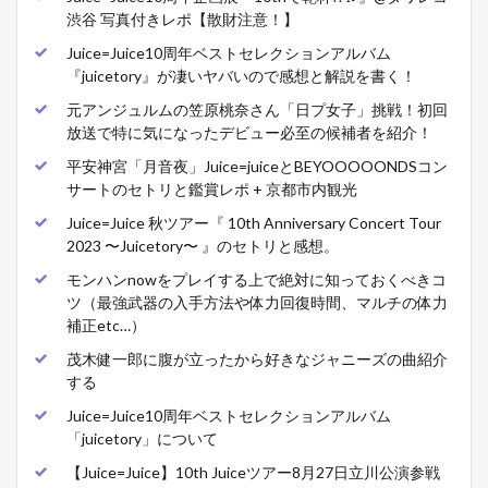
渋谷 写真付きレポ【散財注意！】
Juice=Juice10周年ベストセレクションアルバム
『juicetory』が凄いヤバいので感想と解説を書く！
元アンジュルムの笠原桃奈さん「日プ女子」挑戦！初回
放送で特に気になったデビュー必至の候補者を紹介！
平安神宮「月音夜」Juice=juiceとBEYOOOOONDSコン
サートのセトリと鑑賞レポ + 京都市内観光
Juice=Juice 秋ツアー『 10th Anniversary Concert Tour
2023 〜Juicetory〜 』のセトリと感想。
モンハンnowをプレイする上で絶対に知っておくべきコ
ツ（最強武器の入手方法や体力回復時間、マルチの体力
補正etc…）
茂木健一郎に腹が立ったから好きなジャニーズの曲紹介
する
Juice=Juice10周年ベストセレクションアルバム
「juicetory」について
【Juice=Juice】10th Juiceツアー8月27日立川公演参戦