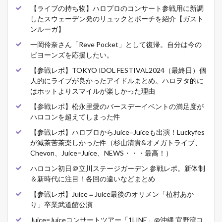
【ライブの持ち物】ハロプロのコンサート参戦用に新調
したスウェーデン発のリュックとポーチを紹介【ガスト
ンルーガ】
一岡伶奈さん「Reve Pocket」として復帰。自分は今の
ビヨーンズを応援したい。
【参戦レポ】TOKYO IDOL FESTIVAL2024（最終日）個
人的にライブが良かったアイドルまとめ。ハロヲタ的に
はホットよりスマイルが楽しかった理由
【参戦レポ】松永里愛のバースデーイベントの満足度が
ハロコンを超えてしまった件
【参戦レポ】ハロプロからJuice=Juiceも出演！Luckyfes
が滅茶苦茶楽しかった件（杉山清貴&オメガトライブ、
Chevon、Juice=Juice、NEWS・・・最高！）
ハロコン初日＠立川ステージガーデン 参戦レポ。新体制
＆新時代に注目！各回の違いなどまとめ
【参戦レポ】Juice＝Juice最後のオリメン「植村あか
り」卒業武道館公演
Juice=Juiceコンサートツアー「1LINE」@沖縄 宜野湾コ