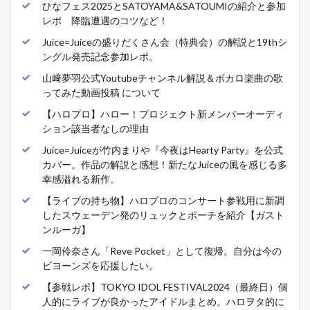
ひなフェス2025とSATOYAMA&SATOUMIの紹介と参加
レポ 降臨遭遇のコツなど！
Juice=Juiceの盛りだくさん会（特典会）の解説と19thシ
ングル発売記念参加レポ。
山﨑夢羽公式Youtubeチャンネル解説＆ボカロ楽曲の歌
ってみた動画投稿 について
【ハロプロ】ハロー！プロジェクト新メンバーオーディ
ション該当者なしの理由
Juice=Juiceが竹内まりや『今夜はHearty Party』を公式
カバー。作品の解説と感想！新たなJuiceの風を感じる多
幸感溢れる新作。
【ライブの持ち物】ハロプロのコンサート参戦用に新調
したスウェーデン発のリュックとポーチを紹介【ガスト
ンルーガ】
一岡伶奈さん「Reve Pocket」として復帰。自分は今の
ビヨーンズを応援したい。
【参戦レポ】TOKYO IDOL FESTIVAL2024（最終日）個
人的にライブが良かったアイドルまとめ。ハロヲタ的に