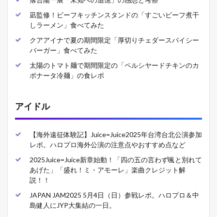
凪監修！ビーフキッチンスタンドの「すごいビーフ煮干
しラーメン」食べてみた
クアアイナで夏の期間限定「厚切りチェダースパイシー
バーガー」食べてみた
太陽のトマト麺で期間限定の「ペルシヤードチキンのカ
ポナータ冷麺」の食レポ
アイドル
【海外遠征体験記】Juice=Juice2025年台湾台北公演参加
レポ。ハロプロ海外公演の注意点やおすすめ点など
2025Juice=Juice新章始動！「四の五の言わず颯と別れて
あげた」「盛れ！ミ・アモーレ」楽曲クレジット解
説！！
JAPAN JAM2025 5月4日（日）参戦レポ。ハロプロ＆中
島健人にJYP大集結の一日。