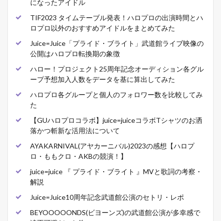
になったアイドル
TIF2023 タイムテーブル発表！ハロプロの出演時間とハ
ロプロ以外のおすすめアイドルをまとめてみた
Juice=Juice「プライド・ブライト」武道館ライブ映像の
公開はハロプロ転換期の象徴
ハロー！プロジェクト25周年記念オーディション各グル
ープ予想加入人数をデータを基に算出してみた
ハロプロ各グループと個人のフォロワー数を比較してみ
た
【GUハロプロコラボ】juice=juiceコラボTシャツのお洒
落かつ斬新な活用法について
AYAKARNIVAL(アヤカーニバル)2023の感想【ハロプ
ロ・ももクロ・AKBの競演！】
juice=juice 『 プライド・ブライト 』MVと歌詞の考察・
解説
Juice=Juice10周年記念武道館公演のセトリ・レポ
BEYOOOOONDS(ビヨーンズ)の武道館公演が多幸感で