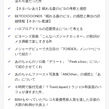
涙不可避だった件
【ネタバレあり】眠れる森のビヨの考察と感想
BEYOOOOONDS『眠れる森のビヨ』の感想と舞台の詳
細情報【ネタバレ配慮】
ハロプロアイドルの恋愛禁止について考える
ビヨーンズ新曲『こんなハズジャナカッター』の歌詞が
メタ満載で楽しすぎる件
メジャーデビューで大注目の『7ORDER』メンバーにつ
いて紹介！
あのちゃんのソロ曲『デリート』『Peek a boo』につい
て紹介させてくれ
あのちゃんファースト写真集『ANOther』の感想と『あ
の』について
６時間で振付完成！？TravisJapan(トラジャ)×和楽器のパ
フォが凄すぎた件。
BiSHもやっていた!?レコ大最優秀新人賞を逃した豆柴の
大群の転倒が大炎上！