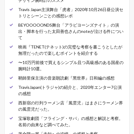
デザイン腕時計のススメ
Travis Japan主演舞台「虎者」2020年10月26日昼公演セ
トリとシーンごとの感想レポ
BEYOOOOONDS舞台「アラビヨーンズナイト」の演
出・脚本を行った太田善也さんのnoteが泣ける件につい
て
映画『TENET(テネット)の完璧な考察を書こうとしたが
無理だったので楽しむポイントを紹介する
〜10万円前後で買えるシンプル且つ高級感のある国産の
腕時計10選。
鞘師里保主演の音楽朗読劇『黑世界』日和編の感想
TravisJapan(トラジャ)の紹介と、2020年エンター7公演
の感想
西新宿の行列ラーメン店「風雲児」はまさにラーメン界
の風雲児だった。
宝塚歌劇団「フライング・サパ」の感想と解説と考察。
名前の由来など調べてみた。
落合陽一展「未知への追憶」の感想と考察