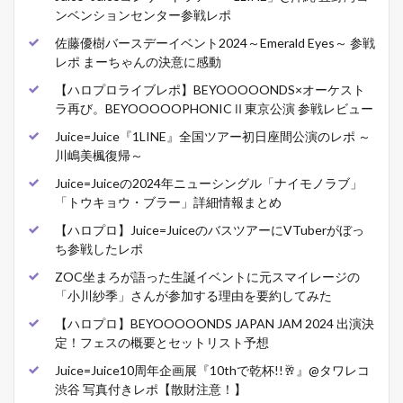
ンベンションセンター参戦レポ
佐藤優樹バースデーイベント2024～Emerald Eyes～ 参戦
レポ まーちゃんの決意に感動
【ハロプロライブレポ】BEYOOOOONDS×オーケスト
ラ再び。BEYOOOOOPHONICⅡ東京公演 参戦レビュー
Juice=Juice『1LINE』全国ツアー初日座間公演のレポ ～
川嶋美楓復帰～
Juice=Juiceの2024年ニューシングル「ナイモノラブ」
「トウキョウ・ブラー」詳細情報まとめ
【ハロプロ】Juice=JuiceのバスツアーにVTuberがぼっ
ち参戦したレポ
ZOC坐まろが語った生誕イベントに元スマイレージの
「小川紗季」さんが参加する理由を要約してみた
【ハロプロ】BEYOOOOONDS JAPAN JAM 2024 出演決
定！フェスの概要とセットリスト予想
Juice=Juice10周年企画展『10thで乾杯!!🥂』@タワレコ
渋谷 写真付きレポ【散財注意！】