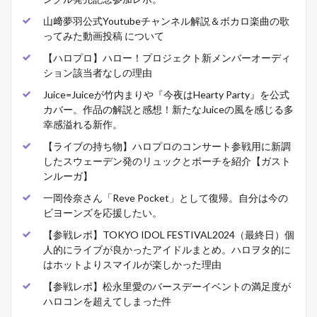
山﨑夢羽公式Youtubeチャンネル解説＆ボカロ楽曲の歌
ってみた動画投稿 について
【ハロプロ】ハロー！プロジェクト新メンバーオーディ
ション該当者なしの理由
Juice=Juiceが竹内まりや『今夜はHearty Party』を公式
カバー。作品の解説と感想！新たなJuiceの風を感じる多
幸感溢れる新作。
【ライブの持ち物】ハロプロのコンサート参戦用に新調
したスウェーデン発のリュックとポーチを紹介【ガスト
ンルーガ】
一岡伶奈さん「Reve Pocket」として復帰。自分は今の
ビヨーンズを応援したい。
【参戦レポ】TOKYO IDOL FESTIVAL2024（最終日）個
人的にライブが良かったアイドルまとめ。ハロヲタ的に
はホットよりスマイルが楽しかった理由
【参戦レポ】松永里愛のバースデーイベントの満足度が
ハロコンを超えてしまった件