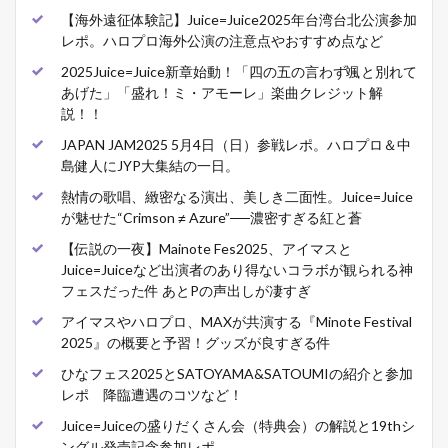
【海外遠征体験記】Juice=Juice2025年台湾台北公演参加
レポ。ハロプロ海外公演の注意点やおすすめ点など
2025Juice=Juice新章始動！「四の五の言わず颯と別れて
あげた」「盛れ！ミ・アモーレ」楽曲クレジット解
説！！
JAPAN JAM2025 5月4日（日）参戦レポ。ハロプロ＆中
島健人にJYP大集結の一日。
熱情の歌唱、緻密なる演出、美しき二面性。Juice=Juice
が魅せた“Crimson ≠ Azure”──濃密すぎる紅と蒼
【伝説の一夜】Mainote Fes2025、アイマスと
Juice=Juiceなど出演者のあり得ないコラボが観られる神
フェスだった件 あとPの声出しが凄すぎ
アイマスやハロプロ、MAXが共演する『Minote Festival
2025』の概要と予習！グッズが良すぎる件
ひなフェス2025とSATOYAMA&SATOUMIの紹介と参加
レポ 降臨遭遇のコツなど！
Juice=Juiceの盛りだくさん会（特典会）の解説と19thシ
ングル発売記念参加レポ。