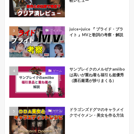
較レビュー
juice=juice 『 プライド・ブラ
アイドル
イト 』MVと歌詞の考察・解説
サンブレイクのメルゼナamiibo
ゲーム
は高いが重ね着も福引も超優秀
（護石厳選が捗りまくる）
ドラゴンズドグマのキャラメイ
ゲーム
クでイケメン・美女を作る方法