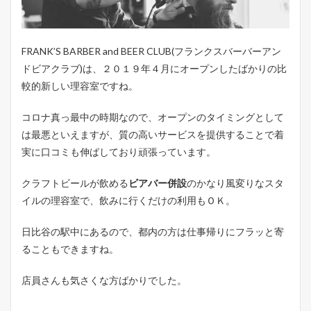
セ
ス
1.2
FRANK’S BARBER and BEER CLUB(フランクスバーバーアン
金
額
ドビアクラブ)は、２０１９年４月にオープンしたばかりの比
・
較的新しい理容室ですね。
サ
ー
ビ
コロナ真っ最中の時期なので、オープンのタイミングとして
ス
は最悪といえますが、質の高いサービスを提供することで着
2
実に口コミも伸ばしており頑張っています。
個
人
クラフトビールが飲める
ビアバー併設
のかなり風変りなスタ
的
に
イルの理容室で、飲みに行くだけの利用もＯＫ。
お
す
日比谷の駅中にあるので、都内の方は仕事帰りにフラッと寄
す
ることもできますね。
め
な
点
店員さんも気さくな方ばかりでした。
2.1
立