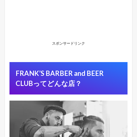
a
n
d
B
E
E
R
C
スポンサードリンク
L
U
B
っ
て
FRANK’S BARBER and BEER
ど
ん
CLUBってどんな店？
な
店
？
1.1
立
地
・
ア
ク