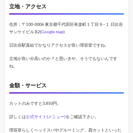
地
立地・アクセス
・
サ
ー
住所：〒100-0006 東京都千代田区有楽町１丁目９−１ 日比谷
ビ
ス
サンケイビル B2(
Google map
)
の
割
日比谷駅直結でかなりアクセスが良い理容室ですね。
に
低
価
立地が良い分高いのか？と思いきや、そうでもないんです
格
ね。
2.2
全
体
金額・サービス
的
に
セ
カットのみですと3,850円。
ン
ス
が
詳しくは
公式サイト(メニュー)
をご確認下さい。
良
く
理容室らしくヘッドスパやグルーミング、眉カットといった
ス