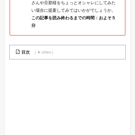
さんや旦那様をちょっとオシャレにしてみた
い場合に提案してみてはいかがでしょうか。
この記事を読み終わるまでの時間：およそ５
分
目次
1
F
R
A
N
K
’
S
B
A
R
B
E
R