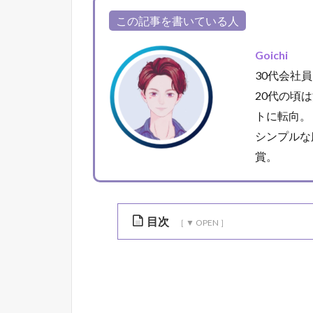
この記事を書いている人
Goichi
30代会社員
20代の頃
トに転向。
シンプルな
賞。
目次
1
ホ
ワ
イ
ト