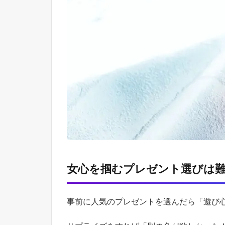
プ
レ
ゼ
ン
ト
選
び
は
難
し
い
1.2
コ
ロ
ナ
禍
女心を掴むプレゼント選びは
で
は
出
事前に人気のプレゼントを選んだら「遊び
か
け