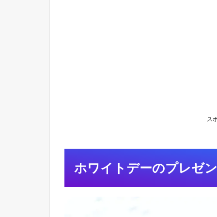
デ
ー
の
プ
レ
ゼ
ン
ト
選
び
の
ス
注
意
点
1.1
ホワイトデーのプレゼン
女
心
を
掴
む