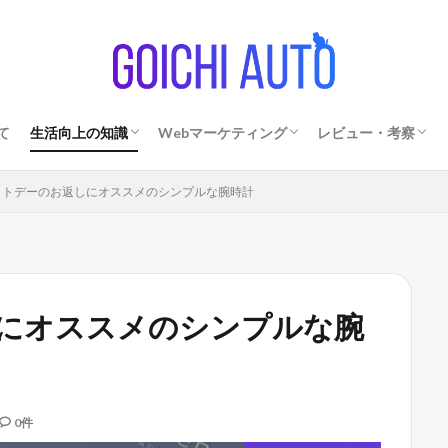
て
生活向上の知識
Webマーケティング
レビュー・考察
外見を磨く方法
節約・資産形成の方法
セール・キャンペーン情報
アクセスアップ・SEO
ブログ運用術
デザイン
商品レビュー
アイドル
観劇
美術館・展示会
ファッション・時
グルメ
イトデーのお返しにオススメのシンプルな腕時計
にオススメのシンプルな腕
0件