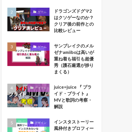
ドラゴンズドグマ2
ゲーム
はクソゲーなのか？
クリア後の前作との
比較レビュー
サンブレイクのメル
ゲーム
ゼナamiiboは高いが
重ね着も福引も超優
秀（護石厳選が捗り
まくる）
juice=juice 『 プラ
アイドル
イド・ブライト 』
MVと歌詞の考察・
解説
インスタストーリー
デザイン
風枠付きプロフィー