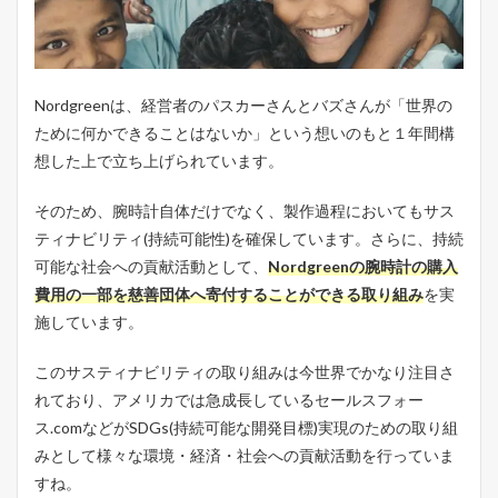
２
．
N
a
t
Nordgreenは、経営者のパスカーさんとバズさんが「世界の
i
v
ために何かできることはないか」という想いのもと１年間構
e
想した上で立ち上げられています。
(
ネ
そのため、腕時計自体だけでなく、製作過程においてもサス
イ
テ
ティナビリティ(持続可能性)を確保しています。さらに、持続
ィ
可能な社会への貢献活動として、
Nordgreenの腕時計の購入
ヴ
)
費用の一部を慈善団体へ寄付することができる取り組み
を実
–
施しています。
自
己
このサスティナビリティの取り組みは今世界でかなり注目さ
流
カ
れており、アメリカでは急成長しているセールスフォー
ス
ス.comなどがSDGs(持続可能な開発目標)実現のための取り組
タ
マ
みとして様々な環境・経済・社会への貢献活動を行っていま
イ
すね。
ズ