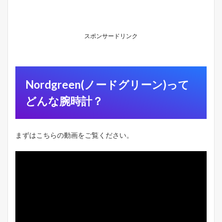
)
っ
て
ど
スポンサードリンク
ん
な
腕
時
計
Nordgreen(ノードグリーン)って
？
どんな腕時計？
1.1
ブ
ラ
ン
まずはこちらの動画をご覧ください。
ド
名
の
由
来
1.2
N
o
r