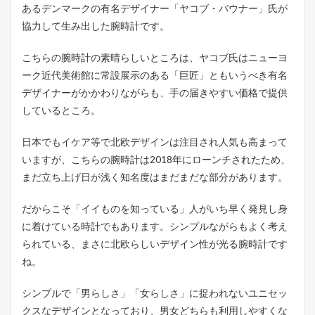
り
あるデンマークの有名デザイナー「ヤコブ・バウナー」氏が
組
協力して生み出した腕時計です。
み
に
つ
こちらの腕時計の素晴らしいところは、ヤコブ氏はニューヨ
い
ーク近代美術館に常設展示のある「巨匠」ともいうべき有名
て
デザイナーがかかわりながらも、手の届きやすい価格で提供
3
しているところ。
N
o
r
日本でもイケア等で北欧デザインは注目され人気も高まって
d
いますが、こちらの腕時計は2018年にローンチされたため、
g
まだ立ち上げ日が浅く知名度はまだまだな部分があります。
r
e
e
だからこそ「イイものを知っている」人がいち早く発見し身
n
に着けている時計でもあります。シンプルながらもよく考え
の
腕
られている、まさに北欧らしいデザイン性が光る腕時計です
時
ね。
計
ラ
イ
シンプルで「男らしさ」「女らしさ」に捉われないユニセッ
ン
クスなデザインとなっており、男女どちらも利用しやすくな