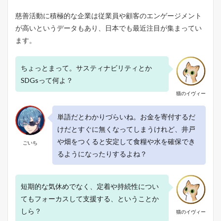
が
楽
慈善活動に積極的な企業は従業員や顧客のエンゲージメント
し
が高いというデータもあり、日本でも最近注目が集まってい
め
ます。
る
シ
ン
ちょっとまって。サスティナビリティとか
プ
ル
SDGsって何よ？
な
猫のイヴィー
腕
時
計
単語だとわかりづらいね。お金を寄付するだ
3.3
けだとすぐに無くなってしまうけれど、井戸
３
や畑をつくると安定して食糧や水を確保でき
ごいち
．
るようになったりするよね？
I
n
f
i
短期的な気休めでなく、定着や持続性につい
n
てもフォーカスして支援する、ということか
i
t
しら？
猫のイヴィー
y