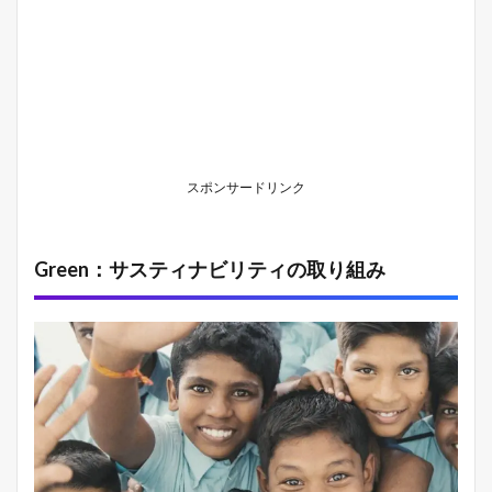
ァ
)
–
伊
野
尾
慧
さ
ん
スポンサードリンク
が
ド
ラ
マ
Green：サスティナビリティの取り組み
で
着
用
し
た
人
気
モ
デ
ル
3.2