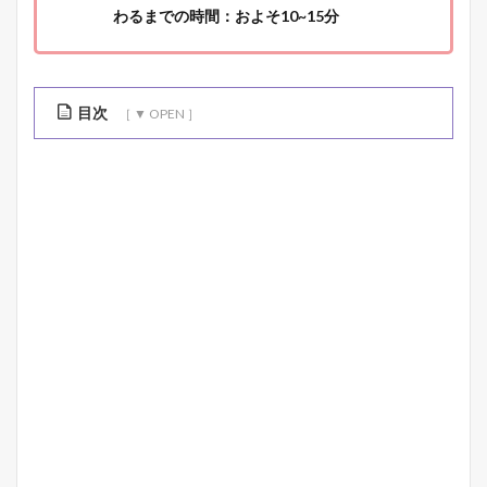
わるまでの時間：およそ10~15分
目次
1
N
o
r
d
g
r
e
e
n
(
ノ
ー
ド
グ
リ
ー
ン