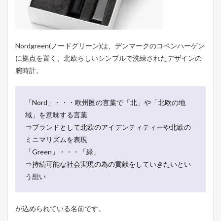
ン
の
腕
時
計
Nordgreen(ノードグリーン)は、デンマークのコペンハーゲン
1.3
に拠点を置く、北欧らしいシンプルで洗練されたデザインの
G
腕時計。
r
e
e
n
「Nord」・・・欧州圏の言葉で「北」や「北欧の地
：
域」を意味する言葉
サ
ス
⇒ブランドとして北欧のアイデンティティーや北欧の
テ
ミニマリズムを表現
ィ
「Green」・・・「緑」
ナ
ビ
⇒持続可能な社会実現の為の貢献をしていきたいとい
リ
う想い
テ
ィ
の
取
が込められている名前です。
り