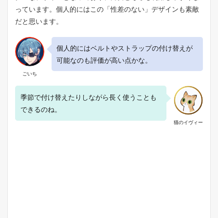
ナ
っています。個人的にはこの「性差のない」デザインも素敵
ッ
プ
だと思います。
4
種
個人的にはベルトやストラップの付け替えが
3.1
１
可能なのも評価が高い点かな。
．
ごいち
P
h
i
季節で付け替えたりしながら長く使うことも
l
できるのね。
o
s
猫のイヴィー
o
p
h
e
r
(
フ
ィ
ロ
ソ
フ