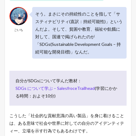
(
イ
そう。まさにその持続性のことを指して「サ
ン
フ
スティナビリティ(直訳：持続可能性)」という
ィ
んだよ。そして、貧困や教育、福祉や飢餓に
ニ
ごいち
テ
対して、国連で掲げられたのが
ィ
「SDGs(Sustainable Development Goals – 持
)
続可能な開発目標)」なんだ。
–
極
限
ま
で
無
自分がSDGsについて学んだ教材：
駄
SDGs について学ぶ – SalesfroceTrailhead
(学習にかか
を
る時間：およそ10分)
排
し
た
シ
こうした「社会的な貢献意識の高い製品」を身に着けること
ン
は、ある意味で社会や世界に対しての自分のアイデンティテ
プ
ル
ィー、立場を示す行為でもあるわけです。
モ