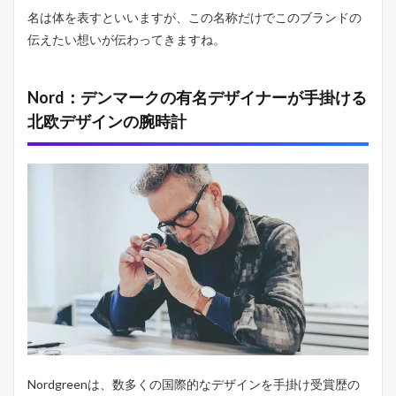
組
名は体を表すといいますが、この名称だけでこのブランドの
み
伝えたい想いが伝わってきますね。
2
N
o
Nord：デンマークの有名デザイナーが手掛ける
r
d
北欧デザインの腕時計
g
r
e
e
n
の
サ
ス
テ
ィ
ナ
ビ
リ
テ
ィ
の
取
Nordgreenは、数多くの国際的なデザインを手掛け受賞歴の