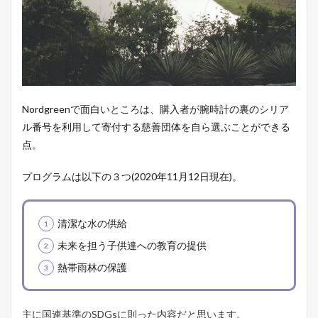
ま
と
め
5.1
関
連
記
事
Nordgreenで面白いところは、購入者が腕時計の裏のシリア
ル番号を利用して寄付する慈善団体を自ら選ぶことができる
点。
プログラムは以下の３つ(2020年11月12日現在)。
清潔な水の供給
未来を担う子供達への教育の提供
熱帯雨林の保護
主に国連基準のSDGsに則った内容だと思います。