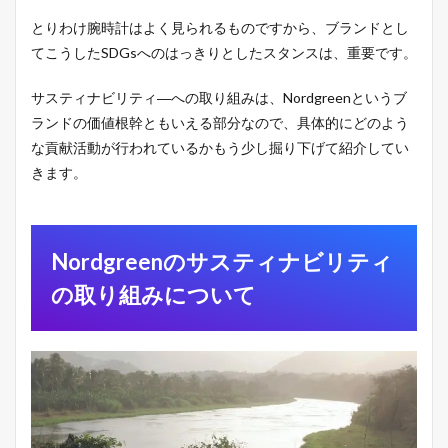
デ
とりわけ腕時計はよく見られるものですから、ブランドとし
ル
てこうしたSDGsへのはっきりとしたスタンスは、重要です。
4
N
サスティナビリティ―への取り組みは、Nordgreenというブ
o
r
ランドの価値根幹ともいえる部分なので、具体的にどのよう
d
な貢献活動が行われているかもう少し掘り下げて紹介してい
g
r
きます。
e
e
n
の
Nordgreenのサスティナビリティ
時
計
の取り組みについて
の
購
入
方
法
は
？
5