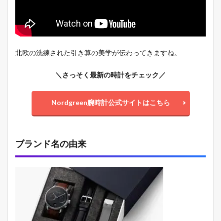
d
：
デ
ン
マ
ー
北欧の洗練された引き算の美学が伝わってきますね。
ク
の
有
＼さっそく最新の時計をチェック／
名
デ
ザ
Nordgreen腕時計公式サイトはこちら
イ
ナ
ー
が
ブランド名の由来
手
掛
け
る
北
欧
デ
ザ
イ