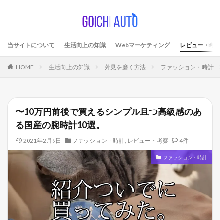
当サイトについて
生活向上の知識
Webマーケティング
レビュー・考
HOME
生活向上の知識
外見を磨く方法
ファッション・時計
〜10万円前後で買えるシンプル且つ高級感のあ
る国産の腕時計10選。
2021年2月9日
ファッション・時計
,
レビュー・考察
4件
ファッション・時計