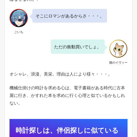
時
計
そこにロマンがあるからさ・・・。
探
し
、
ごいち
開
始
。
ただの衝動買いでしょ。
4.1
メ
猫のイヴィー
タ
ル
オシャレ、浪漫、美栄。理由は人により様々・・・。
バ
ン
ド
機械仕掛けの時計を求める心は、電子書籍がある時代に古本
で
屋に行き、かすれた本を求めに行く心理と似ているかもしれ
探
す
ない。
4.2
予
算
は
時計探しは、伴侶探しに似ている
1