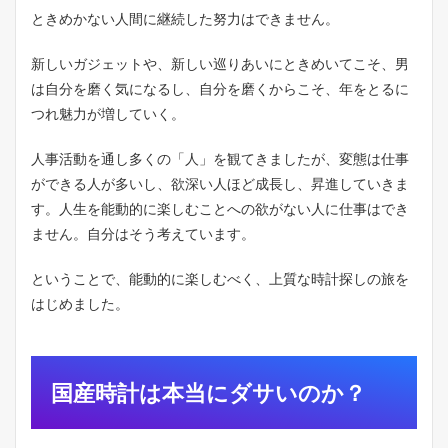
タ
ときめかない人間に継続した努力はできません。
ン
ダ
新しいガジェットや、新しい巡りあいにときめいてこそ、男
ー
は自分を磨く気になるし、自分を磨くからこそ、年をとるに
ド
で
つれ魅力が増していく。
し
た
人事活動を通し多くの「人」を観てきましたが、変態は仕事
6
ができる人が多いし、欲深い人ほど成長し、昇進していきま
ま
す。人生を能動的に楽しむことへの欲がない人に仕事はでき
と
め
ません。自分はそう考えています。
ということで、能動的に楽しむべく、上質な時計探しの旅を
はじめました。
国産時計は本当にダサいのか？