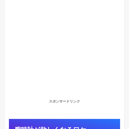
時
計
が
欲
し
く
な
る
ワ
ケ
2
時
計
探
し
は
、
伴
侶
スポンサードリンク
探
し
に
似
て