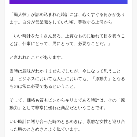
2
万
以
「職人技」が詰め込まれた時計には、心くすぐる何かがあり
内
ます。自分が営業職をしていた頃、尊敬する上司から
4.3
購
「いい時計をたくさん見ろ。上質なものに触れて目を養うこ
入
とは、仕事にとって、男にとって、必要なことだ。」
候
補
を
と言われたことがあります。
ピ
ッ
当時は意味がわかりませんでしたが、今になって思うこと
ク
ア
は、ビジネスにおいても人生においても、「原動力」となる
ッ
ものは常に必要であるということ。
プ
5
そして、価格も質もピンからキリまである時計は、その「原
選
動力」として非常に優れた商品だということです。
ば
れ
た
いい時計に巡り合った時のときめきは、素敵な女性と巡り合
の
った時のときめきとよく似ています。
は
ス