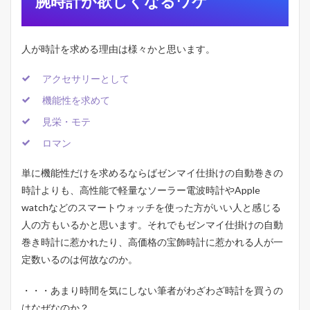
腕時計が欲しくなるワケ
い
る
3
人が時計を求める理由は様々かと思います。
国
産
時
アクセサリーとして
計
機能性を求めて
は
本
見栄・モテ
当
に
ロマン
ダ
サ
単に機能性だけを求めるならばゼンマイ仕掛けの自動巻きの
い
の
時計よりも、高性能で軽量なソーラー電波時計やApple
か
watchなどのスマートウォッチを使った方がいい人と感じる
？
人の方もいるかと思います。それでもゼンマイ仕掛けの自動
4
巻き時計に惹かれたり、高価格の宝飾時計に惹かれる人が一
と
定数いるのは何故なのか。
き
め
く
・・・あまり時間を気にしない筆者がわざわざ時計を買うの
国
はなぜなのか？
産