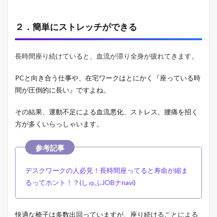
注
意
２．簡単にストレッチができる
点
4
ま
長時間座り続けていると、血流が滞り全身が疲れてきます。
と
め
PCと向き合う仕事や、在宅ワークはとにかく『座っている時
間が圧倒的に長い』ですよね。
その結果、運動不足による血流悪化、ストレス、腰痛を招く
方が多くいらっしゃいます。
デスクワークの人必見！長時間座ってると寿命が縮ま
るってホント！？(しゅふJOBナnavi)
快適な椅子は多数出回っていますが、座り続けることによる