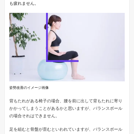
も疲れません。
使
用
感
を
レ
ビ
ュ
ー
3.1
ま
ず
は
膨
ら
ま
せ
姿勢改善のイメージ画像
る
必
背もたれがある椅子の場合、腰を前に出して背もたれに寄り
要
かかってしまうことがあるかと思いますが、バランスボール
が
あ
の場合それはできません。
る
3.2
足を組むと骨盤が歪むといわれていますが、バランスボール