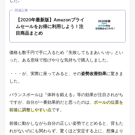
した。
気
感
関連記事
に
【2020年最新版】Amazonプライ
な
ムセールをお得に利用しよう！注
る
目商品まとめ
3
オ
フ
価格も数千円で手に入るため『失敗してもまあいいか』とい
ィ
ス
った、ある意味で投げやりな気持ちで購入しました。
と
自
・・・が、実際に座ってみると、その
姿勢改善効果
に驚きま
宅
で
した。
使
用
バランスボールは『体幹を鍛える』等の効果が注目されがち
す
る
ですが、自分が一番効果的だと思ったのは、
ボールの位置を
筆
前後に調整しやすい点
です。
者
が
実
前後に動かしながら自分の正しい姿勢でとどめると、背もた
際
れがないのにも関わらず、驚くほど安定する上に、想像より
の