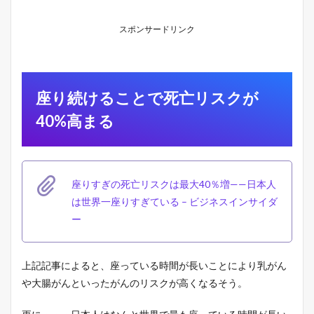
ま
る
スポンサードリンク
2
椅
子
と
し
座り続けることで死亡リスクが
て
バ
40%高まる
ラ
ン
ス
ボ
ー
座りすぎの死亡リスクは最大40％増——日本人
ル
は世界一座りすぎている – ビジネスインサイダ
を
利
ー
用
す
る
上記記事によると、座っている時間が長いことにより乳がん
べ
き
や大腸がんといったがんのリスクが高くなるそう。
６
つ