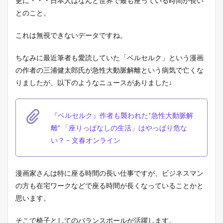
更に・・・日本人はなんと世界で最も座っている時間が長い
の
理
とのこと。
由
2.1
これは無視できないデータですね。
１
．
ちなみに最近筆者も愛読していた「ベルセルク」という漫画
姿
勢
の作者の三浦健太郎氏が急性大動脈解離という病気で亡くな
改
りましたが、以下のようなニュースがありました↓
善
(
反
り
『ベルセルク』作者も襲われた“急性大動脈解
腰
離” 「座りっぱなしの生活」はやっぱり危な
・
い？ – 文春オンライン
ス
ト
レ
ー
漫画家さんは特に座る時間の長い仕事ですが、ビジネスマン
ト
ネ
の方も在宅ワークなどで座る時間が長くなっていることかと
ッ
思います。
ク
)
そこで椅子としてのバランスボールが活躍します。
に