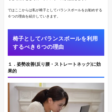
効
果
ではここからは私が椅子としてバランスボールをお勧めする
的
６つの理由を紹介していきます。
2.2
２
．
簡
椅子としてバランスボールを利用
単
に
するべき６つの理由
ス
ト
レ
ッ
１．姿勢改善(反り腰・ストレートネック)に効
チ
が
果的
で
き
る
2.3
３
．
多
動