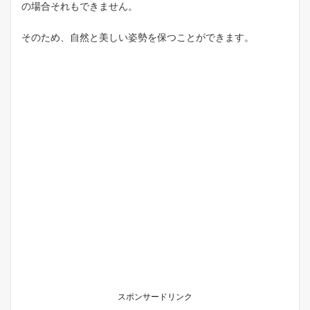
１
の場合それもできません。
ヶ
月
そのため、自然と美しい姿勢を保つことができます。
使
用
し
た
上
で
の
感
想
3.3
椅
子
と
し
て
使
用
す
る
場
スポンサードリンク
合
の