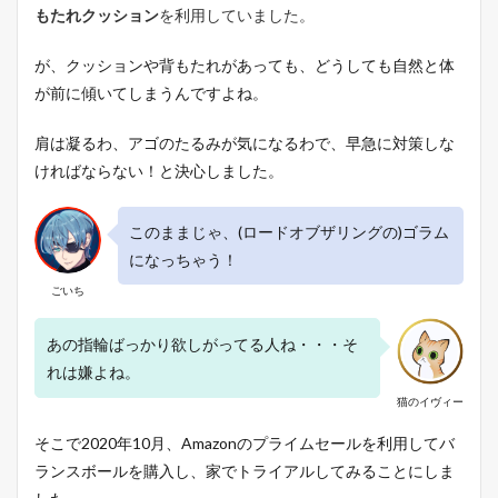
もたれクッション
を利用していました。
2.5
５
．
が、クッションや背もたれがあっても、どうしても自然と体
費
が前に傾いてしまうんですよね。
用
対
効
肩は凝るわ、アゴのたるみが気になるわで、早急に対策しな
果
ければならない！と決心しました。
が
高
い
このままじゃ、(ロードオブザリングの)ゴラム
2.6
になっちゃう！
６
ごいち
．
オ
フ
あの指輪ばっかり欲しがってる人ね・・・そ
ィ
れは嫌よね。
ス
が
猫のイヴィー
先
進
そこで2020年10月、Amazonのプライムセールを利用してバ
的
ランスボールを購入し、家でトライアルしてみることにしま
な
空