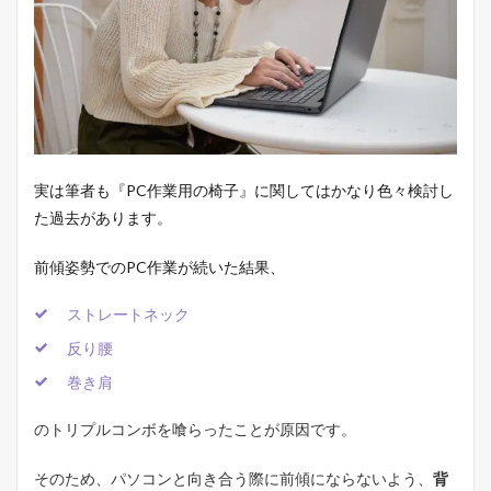
衝
動
を
自
然
に
発
散
で
き
実は筆者も『PC作業用の椅子』に関してはかなり色々検討し
る
た過去があります。
2.4
４
前傾姿勢でのPC作業が続いた結果、
．
お
ストレートネック
尻
が
反り腰
痛
く
巻き肩
な
り
のトリプルコンボを喰らったことが原因です。
に
く
い
そのため、パソコンと向き合う際に前傾にならないよう、
背