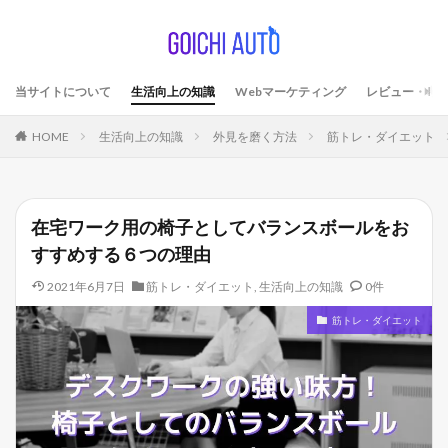
当サイトについて
生活向上の知識
Webマーケティング
レビュー・考
HOME
生活向上の知識
外見を磨く方法
筋トレ・ダイエット
在宅ワーク用の椅子としてバランスボールをお
すすめする６つの理由
2021年6月7日
筋トレ・ダイエット
,
生活向上の知識
0件
筋トレ・ダイエット