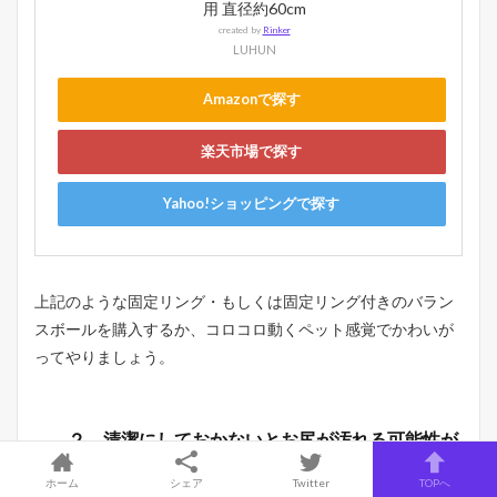
用 直径約60cm
created by
Rinker
LUHUN
Amazonで探す
楽天市場で探す
Yahoo!ショッピングで探す
上記のような固定リング・もしくは固定リング付きのバラン
スボールを購入するか、コロコロ動くペット感覚でかわいが
ってやりましょう。
２．清潔にしておかないとお尻が汚れる可能性が
ある
ホーム
シェア
Twitter
TOPへ