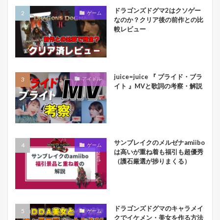
ドラゴンズドグマ2はクソゲー
ゲーム
なのか？クリア後の前作との比
較レビュー
juice=juice 『 プライド・ブラ
アイドル
イト 』MVと歌詞の考察・解説
サンブレイクのメルゼナamiibo
ゲーム
は高いが重ね着も福引も超優秀
（護石厳選が捗りまくる）
ドラゴンズドグマのキャラメイ
ゲーム
クでイケメン・美女を作る方法