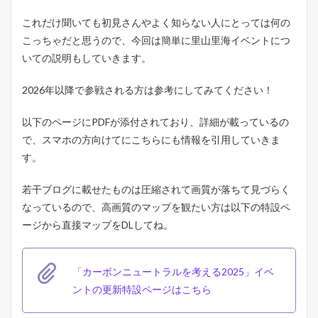
ひ
これだけ聞いても初見さんやよく知らない人にとっては何の
な
フ
こっちゃだと思うので、今回は簡単に里山里海イベントにつ
ェ
いての説明もしていきます。
ス
の
座
2026年以降で参戦される方は参考にしてみてください！
席
に
以下のページにPDFが添付されており、詳細が載っているの
つ
で、スマホの方向けてにこちらにも情報を引用していきま
い
て
す。
4
ひ
若干ブログに載せたものは圧縮されて画質が落ちて見づらく
な
なっているので、高画質のマップを観たい方は以下の特設ペ
フ
ージから直接マップをDLしてね。
ェ
ス
2
0
「カーボンニュートラルを考える2025」イベ
2
ントの更新特設ページはこちら
5
の
セ