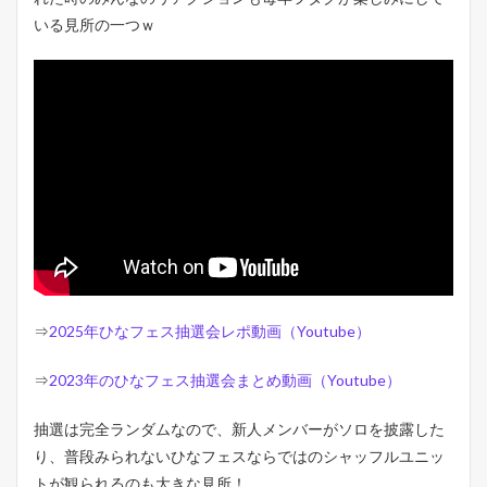
プ
いる見所の一つｗ
2.3
タ
イ
ム
テ
ー
ブ
ル
3
「
ひ
な
フ
ェ
ス
⇒
2025年ひなフェス抽選会レポ動画（Youtube）
2
0
⇒
2023年のひなフェス抽選会まとめ動画（Youtube）
2
5
」
抽選は完全ランダムなので、新人メンバーがソロを披露した
&
り、普段みられないひなフェスならではのシャッフルユニッ
「
カ
トが観られるのも大きな見所！