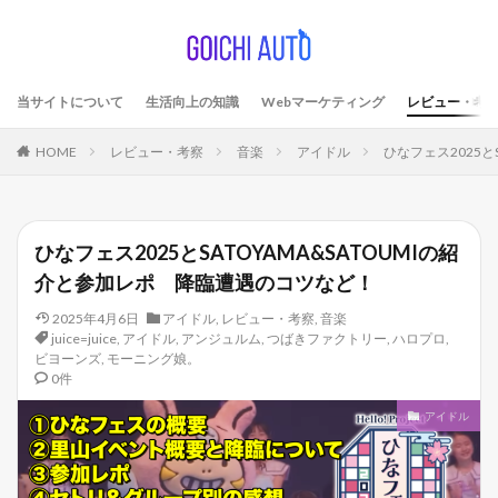
当サイトについて
生活向上の知識
Webマーケティング
レビュー・考
HOME
レビュー・考察
音楽
アイドル
ひなフェス2025と
ひなフェス2025とSATOYAMA&SATOUMIの紹
介と参加レポ 降臨遭遇のコツなど！
2025年4月6日
アイドル
,
レビュー・考察
,
音楽
juice=juice
,
アイドル
,
アンジュルム
,
つばきファクトリー
,
ハロプロ
,
ビヨーンズ
,
モーニング娘。
0件
アイドル