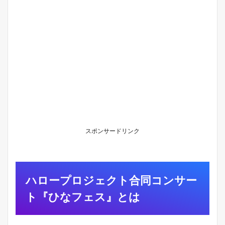
ェ
ク
ト
合
同
コ
ン
サ
ー
ト
『
ひ
な
フ
ェ
スポンサードリンク
ス
』
と
は
ハロープロジェクト合同コンサー
1.1
公
ト『ひなフェス』とは
演
の
概