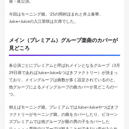
昼・夜公演。
こ
ろ
今回はモーニング娘。’25の岡村ほまれと井上春華、
1.3
Juice=Juiceの入江里咲は欠席でした。
抽
選
で
メイン（プレミアム）グループ楽曲のカバーが
選
ぶ
見どころ
ソ
ロ
・
各公演ごとにプレミアムと呼ばれメインとなるグループ（3月
シ
ャ
29日昼であればJuice=Juice&つばきファクトリー）が決まっ
ッ
ており、メイングループは曲数が多く設定されているのと、
フ
ル
他グループによるメイングループの曲カバーが見どころの一
ユ
つ。
ニ
ッ
例えばモーニング娘。プレミアムではJuice=Juiceやつばきフ
ト
ァクトリーがモーニング娘。の曲をカバーしたり、ビヨーン
2
ズプレミアムでは他グループが眼の男の子をカバーした
S
A
り・・・・普段のツアーでは観ることができない姿がみられ