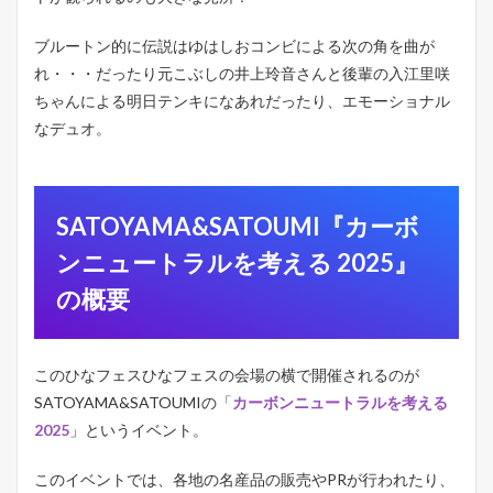
ー
ボ
ブルートン的に伝説はゆはしおコンビによる次の角を曲が
ン
ニ
れ・・・だったり元こぶしの井上玲音さんと後輩の入江里咲
ュ
ちゃんによる明日テンキになあれだったり、エモーショナル
ー
なデュオ。
ト
ラ
ル
を
考
SATOYAMA&SATOUMI『カーボ
え
る
ンニュートラルを考える 2025』
」
参
の概要
加
レ
ポ
このひなフェスひなフェスの会場の横で開催されるのが
3.1
降
SATOYAMA&SATOUMIの「
カーボンニュートラルを考える
臨
2025
」というイベント。
に
つ
このイベントでは、各地の名産品の販売やPRが行われたり、
い