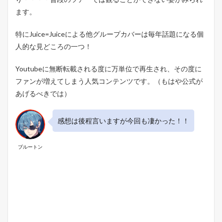
T
ます。
O
Y
A
特にJuice=Juiceによる他グループカバーは毎年話題になる個
M
人的な見どころの一つ！
A
&
S
Youtubeに無断転載される度に万単位で再生され、その度に
A
ファンが増えてしまう人気コンテンツです。（もはや公式が
T
あげるべきでは）
O
U
M
感想は後程言いますが今回も凄かった！！
I
『
カ
ー
ブルートン
ボ
ン
ニ
ュ
ー
ト
ラ
ル