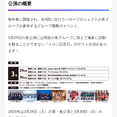
要
公演の概要
1.2
メ
イ
毎年春に開催され、全4回に分けてハロープロジェクトの各グ
ン
ループが参加するグループ横断のイベント。
（
プ
レ
3月29日の各公演には現役の各グループに加えて滅多に活動
ミ
を観ることができない『メロン記念日』のゲスト出演があり
ア
ます！
ム
）
グ
ル
ー
プ
楽
曲
の
カ
バ
ー
が
2025年は3月29日（土）の昼・夜公演と3月30日（日）の
見
ど