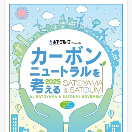
ッ
ト
リ
ス
ト
と
グ
ル
ー
プ
別
の
感
想
4.1
各
４
公
演
の
グ
ル
ー
プ