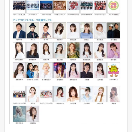
な
フ
ェ
ス
レ
ポ
5.2
こ
の
ブ
ロ
グ
に
つ
い
て