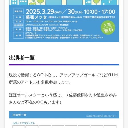
別
の
感
想
5
そ
の
他
ひ
な
出演者一覧
フ
ェ
ス
関
現役で活躍するOG中心に、アップアップガールズなどYU-M
連
所属のアイドルも多数参加します。
レ
ポ
ほぼオールスターという感じ。（佐藤優樹さんや道重さゆみ
5.1
お
さんなど不在のOGもいます）
す
す
め
の
ひ