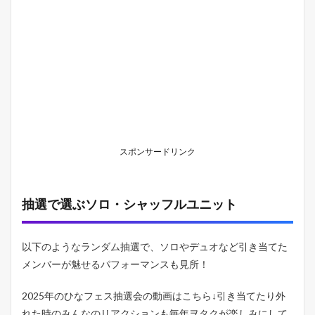
を
考
え
る
2
0
2
5
』
の
概
要
スポンサードリンク
2.1
出
演
抽選で選ぶソロ・シャッフルユニット
者
一
覧
以下のようなランダム抽選で、ソロやデュオなど引き当てた
2.2
メンバーが魅せるパフォーマンスも見所！
会
場
マ
2025年のひなフェス抽選会の動画はこちら↓引き当てたり外
ッ
れた時のみんなのリアクションも毎年ヲタクが楽しみにして