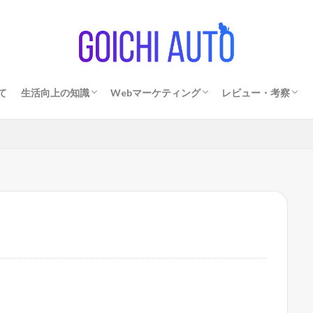
て
生活向上の知識
Webマーケティング
レビュー・考察
外見を磨く方法
節約・資産形成の方法
セール・キャンペーン情報
アクセスアップ・SEO
ブログ運用術
デザイン
商品レビュー
アイドル
観劇
美術館・展示会
ファッション・時
グルメ