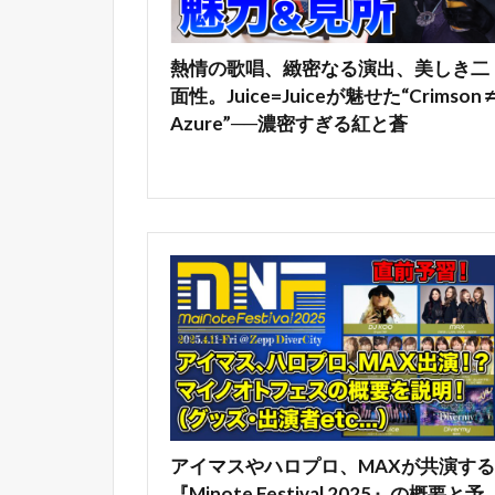
熱情の歌唱、緻密なる演出、美しき二
面性。Juice=Juiceが魅せた“Crimson ≠
Azure”──濃密すぎる紅と蒼
アイマスやハロプロ、MAXが共演する
『Minote Festival 2025』の概要と予