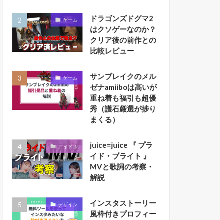
ドラゴンズドグマ2
ゲーム
はクソゲーなのか？
クリア後の前作との
比較レビュー
サンブレイクのメル
ゲーム
ゼナamiiboは高いが
重ね着も福引も超優
秀（護石厳選が捗り
まくる）
juice=juice 『 プラ
アイドル
イド・ブライト 』
MVと歌詞の考察・
解説
インスタストーリー
デザイン
風枠付きプロフィー