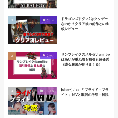
ドラゴンズドグマ2はクソゲー
ゲーム
なのか？クリア後の前作との比
較レビュー
サンブレイクのメルゼナamiibo
ゲーム
は高いが重ね着も福引も超優秀
（護石厳選が捗りまくる）
juice=juice 『 プライド・ブラ
アイドル
イト 』MVと歌詞の考察・解説