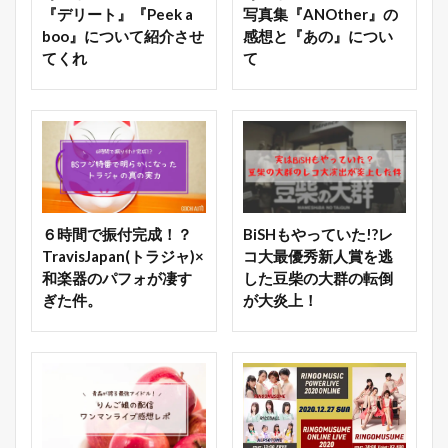
『デリート』『Peek a
写真集『ANOther』の
boo』について紹介させ
感想と『あの』につい
てくれ
て
６時間で振付完成！？
BiSHもやっていた!?レ
TravisJapan(トラジャ)×
コ大最優秀新人賞を逃
和楽器のパフォが凄す
した豆柴の大群の転倒
ぎた件。
が大炎上！